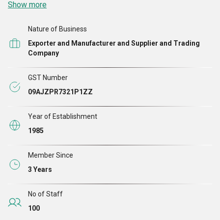
Show more
और आपूर्तिकर्ता भी हैं। क्योंकि हम स्थिरता और गुणवत्ता के प्रति
समर्पित हैं, इसलिए हम नैतिक रूप से सामग्री का स्रोत बनाते हैं और
Nature of Business
सख्त निर्माण दिशानिर्देशों का पालन करते हैं, जिससे यह सुनिश्चित
Exporter and Manufacturer and Supplier and Trading
होता है कि हर जोड़ी मज़बूती, आराम और टिकाऊपन को दर्शाती है।
Company
GST Number
09AJZPR7321P1ZZ
Year of Establishment
1985
Member Since
3 Years
No of Staff
100