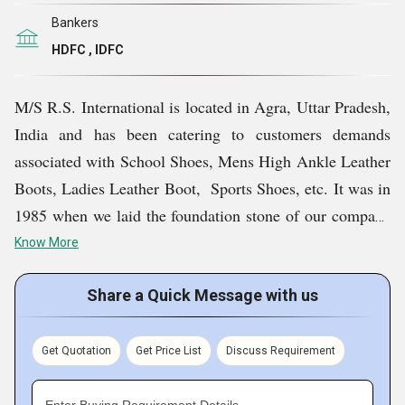
Bankers
HDFC , IDFC
M/S R.S. International is located in Agra, Uttar Pradesh,
India and has been catering to customers demands
associated with School Shoes, Mens High Ankle Leather
Boots, Ladies Leather Boot, Sports Shoes, etc. It was in
1985 when we laid the foundation stone of our company
and our commitment to excellence have enabled us to
Know More
survive for such a long run.
Share a Quick Message with us
Key Facts of M/S R.S. International:
Get Quotation
Get Price List
Discuss Requirement