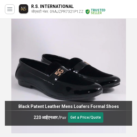
R.S. INTERNATIONAL
TRUSTED
जीएसटी नंबर. 09AJZPR7321P1ZZ
SELLER
Black Patent Leather Mens Loafers Formal Shoes
220 आईएनआर
/
Pair
Get a Price/Quote